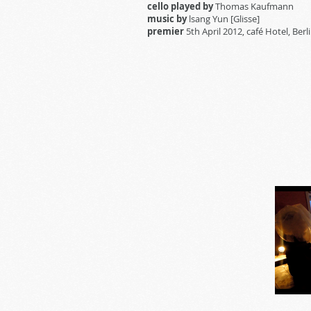
cello played by
Thomas Kaufmann
music by
lsang Yun [Glisse]
premier
5th April 2012, café Hotel, Berl